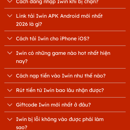
Cách đăng nhập Iwin khi bị chặn?
Link tải Iwin APK Android mới nhất
2026 là gì?
Cách tải Iwin cho iPhone iOS?
Iwin có những game nào hot nhất hiện
nay?
Cách nạp tiền vào Iwin như thế nào?
Rút tiền từ Iwin bao lâu nhận được?
Giftcode Iwin mới nhất ở đâu?
Iwin bị lỗi không vào được phải làm
sao?