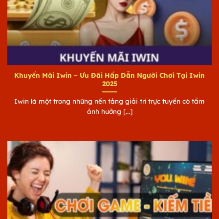
Khuyến Mãi Iwin – Ưu Đãi Hấp Dẫn Người Chơi Tại Iwin
2025
Iwin là một trong những nền tảng giải trí trực tuyến có tầm
ảnh hưởng [...]