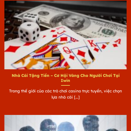
Nhà Cái Tặng Tiền – Cơ Hội Vàng Cho Người Chơi Tại
Iwin
Trong thế giới của các trò chơi casino trực tuyến, việc chọn
lựa nhà cái [...]