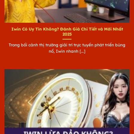
Iwin Có Uy Tín Không? Đánh Giá Chi Tiết và Mới Nhất
2025
Trong bối cảnh thị trường giải trí trực tuyến phát triển bùng
nổ, Iwin nhanh [...]