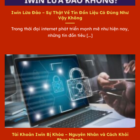
Iwin Lừa Đảo – Sự Thật Về Tin Đồn Liệu Có Đúng Như
Vậy Không
Trong thời đại internet phát triển mạnh mẽ như hiện nay,
những tin đồn tiêu [...]
Tài Khoản Iwin Bị Khóa – Nguyên Nhân và Cách Khôi
Phục Nhanh