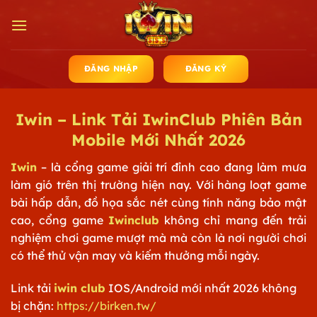
Chuyển
đến
nội
dung
ĐĂNG NHẬP
ĐĂNG KÝ
Iwin – Link Tải IwinClub Phiên Bản
Mobile Mới Nhất 2026
Iwin
– là cổng game giải trí đỉnh cao đang làm mưa
làm gió trên thị trường hiện nay. Với hàng loạt game
bài hấp dẫn, đồ họa sắc nét cùng tính năng bảo mật
cao, cổng game
Iwinclub
không chỉ mang đến trải
nghiệm chơi game mượt mà mà còn là nơi người chơi
có thể thử vận may và kiếm thưởng mỗi ngày.
Link tải
iwin club
IOS/Android mới nhất 2026 không
bị chặn:
https://birken.tw/